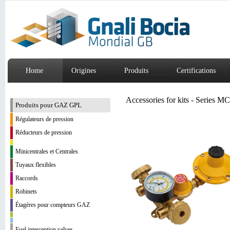
Home
Origines
Produits
Certifications
Accessories for kits - Series M
Produits pour GAZ GPL
Régulateurs de pression
Réducteurs de pression
Minicentrales et Centrales
Tuyaux flexibles
Raccords
Robinets
Étagères pour compteurs GAZ
Fuel interception valves