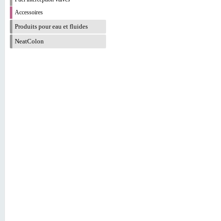
Accessoires
Produits pour eau et fluides
NeatColon