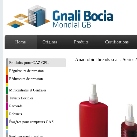
Home
Origines
Produits
Certifications
Anaerobic threads seal - Serie
Produits pour GAZ GPL
Régulateurs de pression
Réducteurs de pression
Minicentrales et Centrales
Tuyaux flexibles
Raccords
Robinets
Étagères pour compteurs GAZ
Fuel interception valves