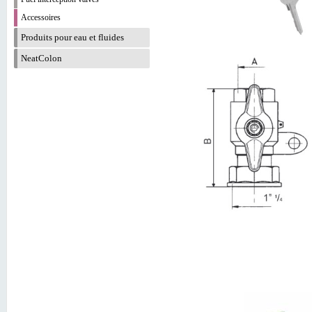
Accessoires
Produits pour eau et fluides
NeatColon