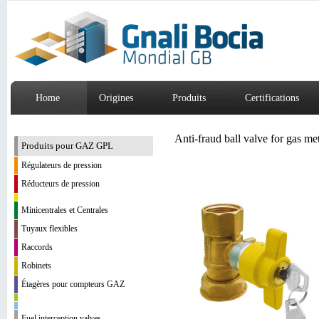
Home
Origines
Produits
Certifications
Anti-fraud ball valve for gas m
Produits pour GAZ GPL
Régulateurs de pression
Réducteurs de pression
Minicentrales et Centrales
Tuyaux flexibles
Raccords
Robinets
Étagères pour compteurs GAZ
Fuel interception valves