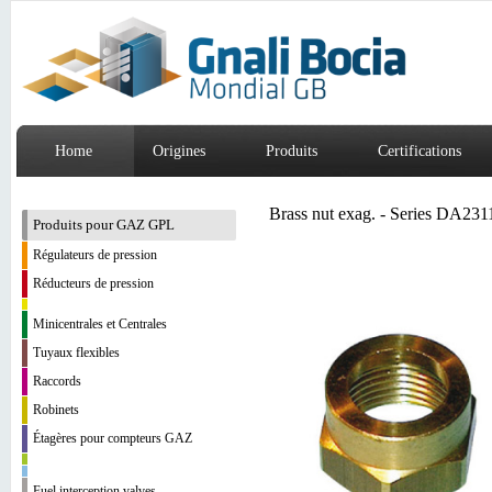
Home
Origines
Produits
Certifications
Brass nut exag. - Series DA231
Produits pour GAZ GPL
Régulateurs de pression
Réducteurs de pression
Minicentrales et Centrales
Tuyaux flexibles
Raccords
Robinets
Étagères pour compteurs GAZ
Fuel interception valves