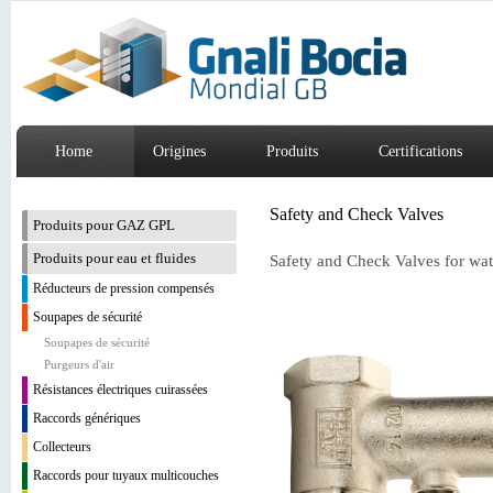
Home
Origines
Produits
Certifications
Safety and Check Valves
Produits pour GAZ GPL
Produits pour eau et fluides
Safety and Check Valves for wat
Réducteurs de pression compensés
Soupapes de sécurité
Soupapes de sécurité
Purgeurs d'air
Résistances électriques cuirassées
Raccords génériques
Collecteurs
Raccords pour tuyaux multicouches