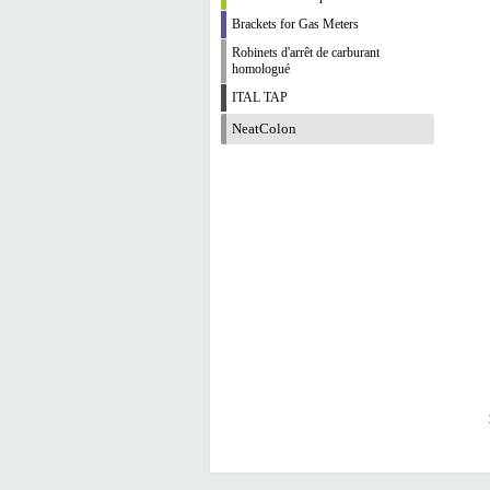
Brackets for Gas Meters
Robinets d'arrêt de carburant
homologué
ITAL TAP
NeatColon