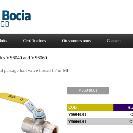
uits
Certifications
Où sommes nous
Contacts
ries VS6040 and VS6060
al passage ball valve thread FF or MF
VS6040.01
COD.
Att
VS6040.01
G
VS6060.01
G