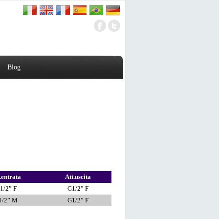
Blog
.entrata
Att.uscita
1/2” F
G1/2” F
1/2” M
G1/2” F