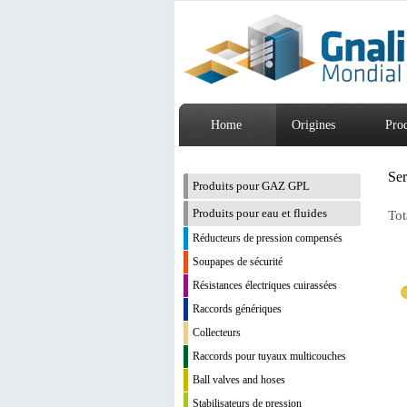
Home
Origines
Prod
Se
Produits pour GAZ GPL
Produits pour eau et fluides
Tot
Réducteurs de pression compensés
Soupapes de sécurité
Résistances électriques cuirassées
Raccords génériques
Collecteurs
Raccords pour tuyaux multicouches
Ball valves and hoses
Stabilisateurs de pression