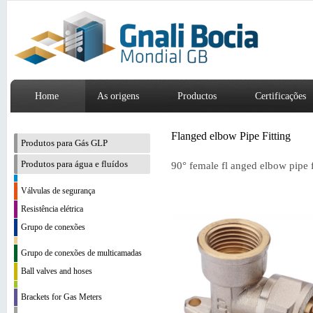
Home
As origens
Productos
Certificações
Flanged elbow Pipe Fitting
Produtos para Gás GLP
Produtos para água e fluídos
90° female fl anged elbow pipe f
Válvulas de segurança
Resistência elétrica
Grupo de conexões
Grupo de conexões de multicamadas
Ball valves and hoses
Brackets for Gas Meters