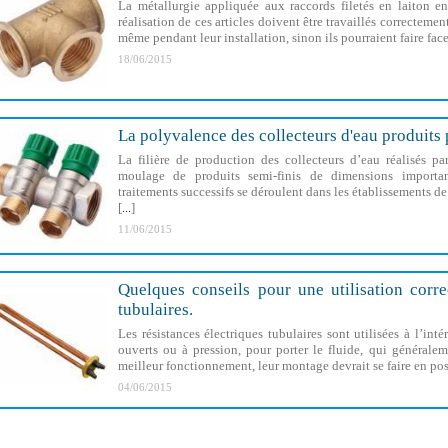
La métallurgie appliquée aux raccords filetés en laiton ens
réalisation de ces articles doivent être travaillés correcteme
même pendant leur installation, sinon ils pourraient faire fa
18/06/2015
La polyvalence des collecteurs d'eau produi
La filière de production des collecteurs d’eau réalisés
moulage de produits semi-finis de dimensions import
traitements successifs se déroulent dans les établissements 
[
]
...
11/06/2015
Quelques conseils pour une utilisation corre
tubulaires.
Les résistances électriques tubulaires sont utilisées à l’int
ouverts ou à pression, pour porter le fluide, qui généralem
meilleur fonctionnement, leur montage devrait se faire en pos
04/06/2015