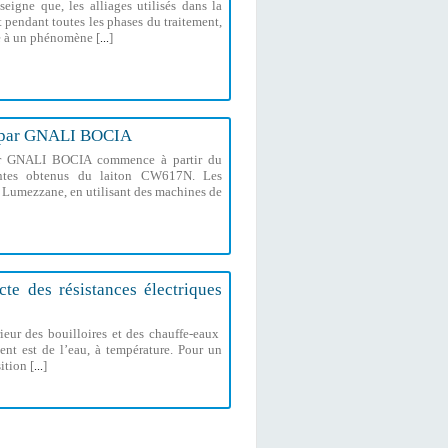
eigne que, les alliages utilisés dans la
nt pendant toutes les phases du traitement,
ce à un phénomène [
]
...
ts par GNALI BOCIA
 par GNALI BOCIA commence à partir du
antes obtenus du laiton CW617N. Les
de Lumezzane, en utilisant des machines de
cte des résistances électriques
érieur des bouilloires et des chauffe-eaux
ent est de l’eau, à température. Pour un
ition [
]
...